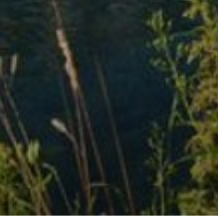
--
--