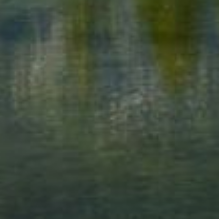
--
--