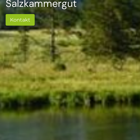
--
Salzkammergut
Kontakt