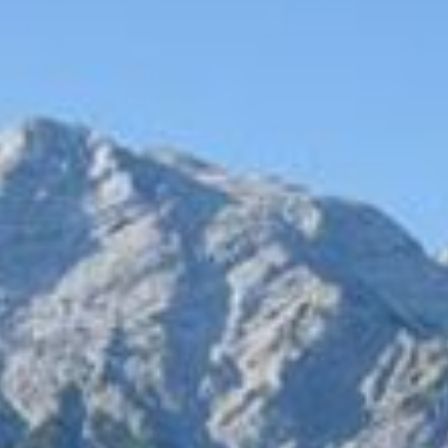
--
--