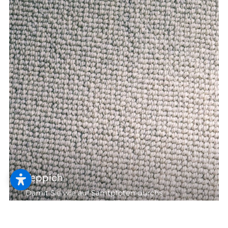
Teppich
Damit Sie wie auf Samtpfoten durchs
Zimmer gehen. Der Teppichboden kann
seidig-weich aber auch rau-robust sein –
ganz nach Ihren Gehwohnheiten.