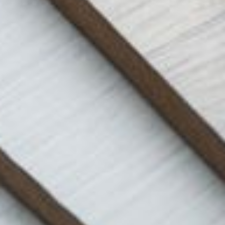
--
--