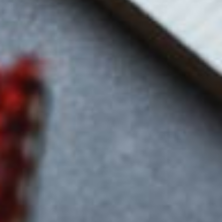
--
--