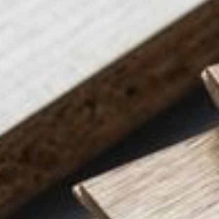
--
--