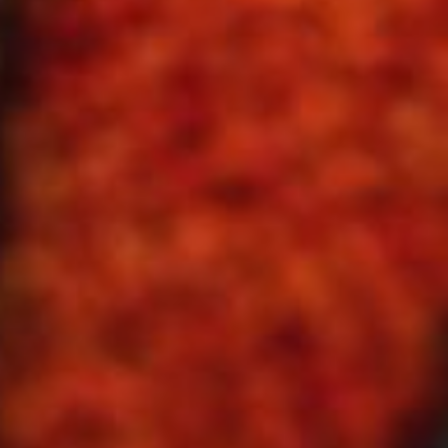
--
--