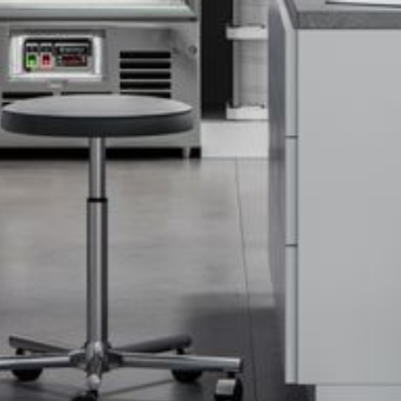
--
--