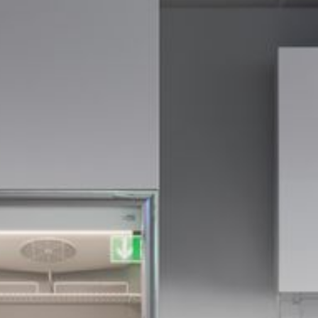
--
--