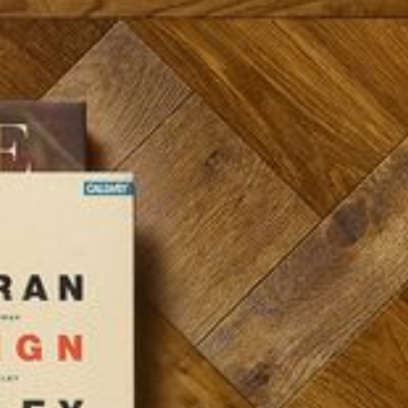
--
--