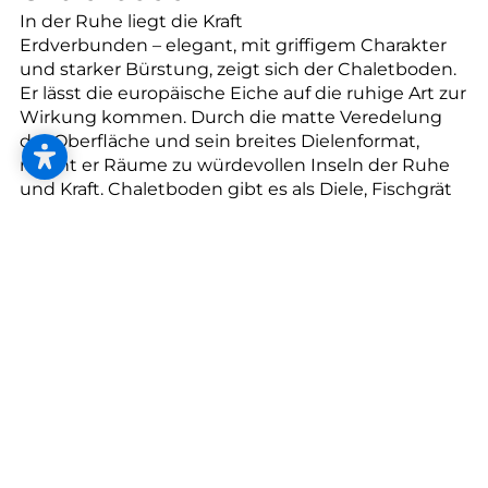
--
In der Ruhe liegt die Kraft
Erdverbunden – elegant, mit griffigem Charakter
und starker Bürstung, zeigt sich der Chaletboden.
Er lässt die europäische Eiche auf die ruhige Art zur
Wirkung kommen. Durch die matte Veredelung
--
der Oberfläche und sein breites Dielenformat,
macht er Räume zu würdevollen Inseln der Ruhe
und Kraft. Chaletboden gibt es als Diele, Fischgrät
und auch in Chevron.
Chaletboden Chevron
Klassische Moderne – Chaletboden als Chevron
besticht durch eine klare grafische 45 Grad Form
ohne Überstände. Auf diese Art verlegt, schenkt er
Räumen das Flair von Versailles, auf eine moderne,
kunstvolle und schlichte Art.