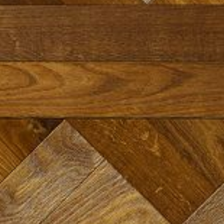
--
--