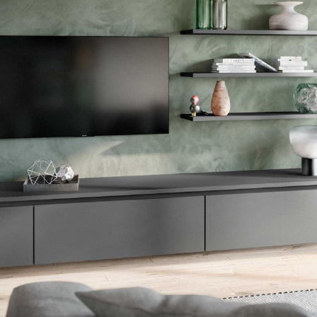
--
--